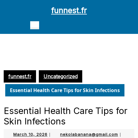
Skip
funnest.fr
to
content
Open
Skip
Button
to
content
funnest.fr
Uncategorized
Essential Health Care Tips for Skin Infections
Essential Health Care Tips for
Skin Infections
March
nekolab
March 10, 2026
|
nekolabanana@gmail.com
|