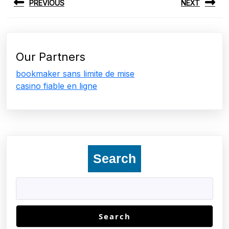
PREVIOUS
NEXT
navigation
Previous
Next
post:
post:
Our Partners
bookmaker sans limite de mise
casino fiable en ligne
Search
Search