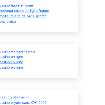
casino fiable en ligne
nouveau casino en ligne france
meilleure site de paris sportif
avis plinko
casino en ligne France
casino en ligne
casino en ligne
casino en ligne
best crypto casino
casino crypto sans KYC 2026