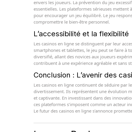
envers les joueurs. La prévention du jeu excessif
essentielles. Les plateformes sérieuses mettent à
pour encourager un jeu équilibré. Le jeu respons
compromettre le bien-être personnel.
L’accessibilité et la flexibilité
Les casinos en ligne se distinguent par leur acce
smartphones et tablettes, le jeu peut se faire à to
diversifié, allant des novices aux joueurs expérime
contribuent à une expérience agréable et sans st
Conclusion : L’avenir des cas
Les casinos en ligne continuent de séduire par l
divertissement. Ils représentent une évolution ma
et captivante. En investissant dans des innovat
ces plateformes s’imposent comme un acteur inc
Le futur des casinos en ligne s’annonce prometteu