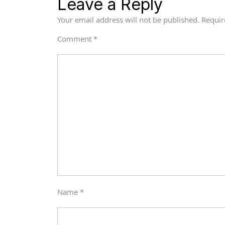
Leave a Reply
Your email address will not be published.
Requir
Comment
*
Name
*