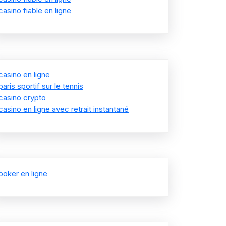
casino fiable en ligne
casino en ligne
paris sportif sur le tennis
casino crypto
casino en ligne avec retrait instantané
poker en ligne