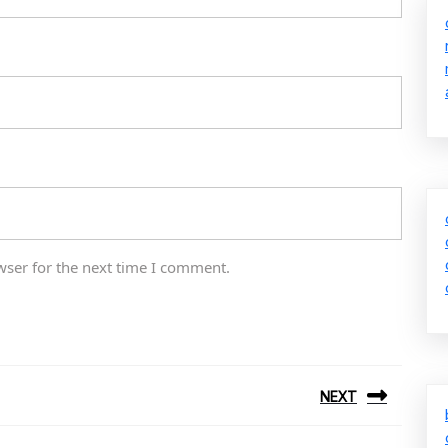
wser for the next time I comment.
NEXT
Next