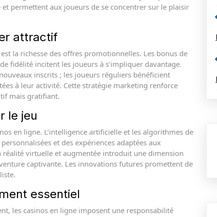
 et permettent aux joueurs de se concentrer sur le plaisir
r attractif
est la richesse des offres promotionnelles. Les bonus de
e fidélité incitent les joueurs à s’impliquer davantage.
ouveaux inscrits ; les joueurs réguliers bénéficient
s à leur activité. Cette stratégie marketing renforce
f mais gratifiant.
 le jeu
s en ligne. L’intelligence artificielle et les algorithmes de
 personnalisées et des expériences adaptées aux
a réalité virtuelle et augmentée introduit une dimension
venture captivante. Les innovations futures promettent de
iste.
ment essentiel
rent, les casinos en ligne imposent une responsabilité