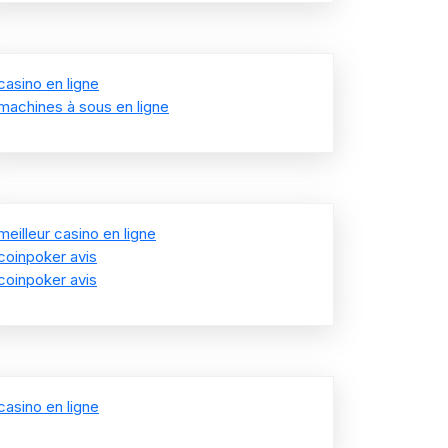
casino en ligne
machines à sous en ligne
meilleur casino en ligne
coinpoker avis
coinpoker avis
casino en ligne