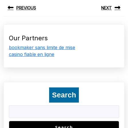
Post
PREVIOUS
NEXT
navigation
Previous
Next
post:
post:
Our Partners
bookmaker sans limite de mise
casino fiable en ligne
Search
Search