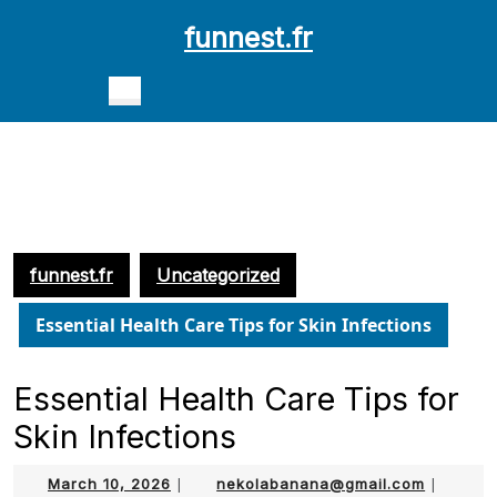
Skip
funnest.fr
to
content
Open
Skip
Button
to
content
funnest.fr
Uncategorized
Essential Health Care Tips for Skin Infections
Essential Health Care Tips for
Skin Infections
March
nekolab
March 10, 2026
|
nekolabanana@gmail.com
|